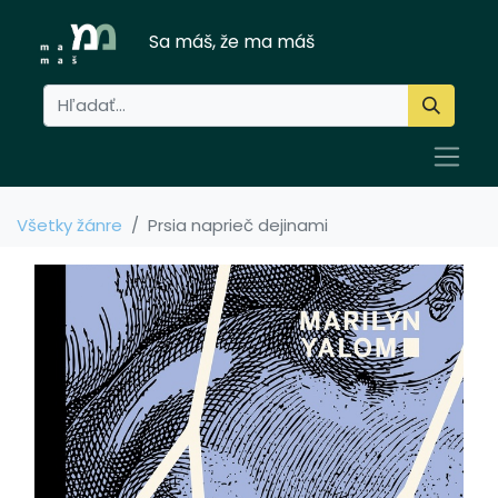
Sa máš, že ma máš
Všetky žánre
Prsia naprieč dejinami