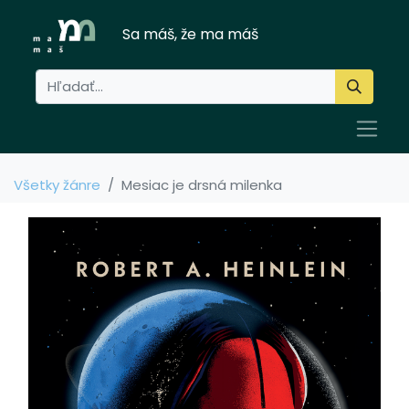
Sa máš, že ma máš
Všetky žánre
Mesiac je drsná milenka