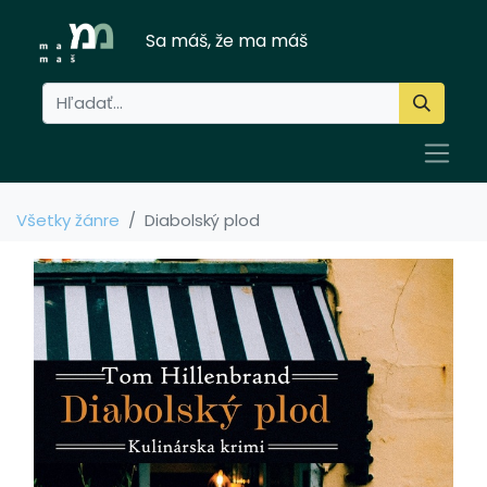
Sa máš, že ma máš
Všetky žánre
Diabolský plod