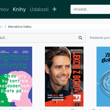
mov
Knihy
Udalosti
ty
literatúra faktu
Radenie pod