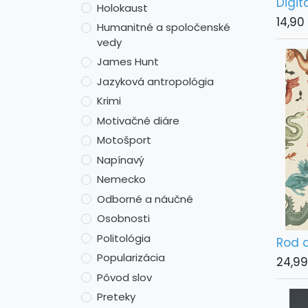
Digit
Holokaust
14,90
Humanitné a spoločenské
vedy
James Hunt
Jazyková antropológia
Krimi
Motivačné diáre
Motošport
Napínavý
Nemecko
Odborné a náučné
Osobnosti
Politológia
Rod 
Popularizácia
24,99
Pôvod slov
Preteky