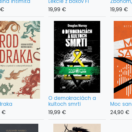
álna intimita
Lekcie z boxov F1
Zbohom, 
€
19,99
€
19,99
€
O demokraciách a
draka
kultoch smrti
Moc sank
€
19,99
€
24,90
€