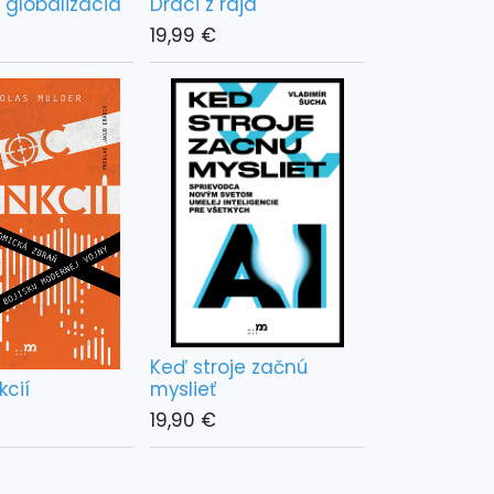
globalizácia
Draci z raja
19,99
€
Keď stroje začnú
cií
myslieť
19,90
€