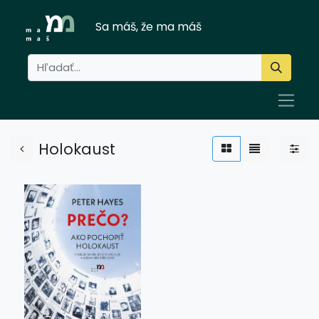
Sa máš, že ma máš
Holokaust