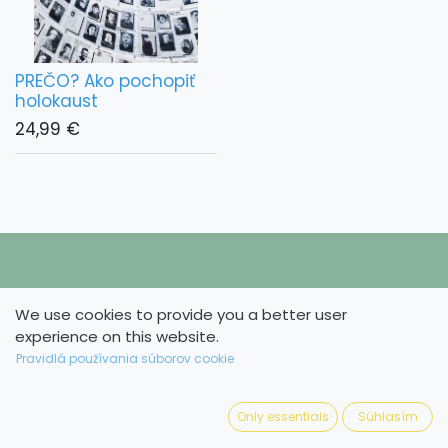
PREČO? Ako pochopiť
holokaust
24,99
€
Užitočné odkazy
We use cookies to provide you a better user
experience on this website.
Domov
Pravidlá používania súborov cookie
Knihy
Články a recenzie
O nás
Only essentials
Súhlasím