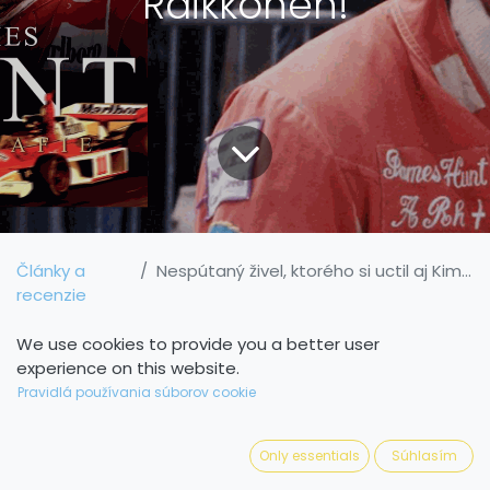
Räikkönen!
Články a
Nespútaný živel, ktorého si uctil aj Kimi Räikkönen!
recenzie
Súčasťou Formuly 1 bol len šesť rokov, no za
We use cookies to provide you a better user
experience on this website.
ten čas si dokázal
James Hunt
vybudovať
Pravidlá používania súborov cookie
renomé jedného z najlepších pretekárov na
okruhoch tejto slávnej série. A to aj napriek
Only essentials
Súhlasím
tomu, že vybojoval „iba“ jeden majstrovský