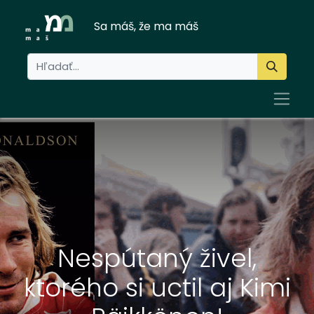
Sa máš, že ma máš
Nespútaný živel,
ktorého si uctil aj Kimi